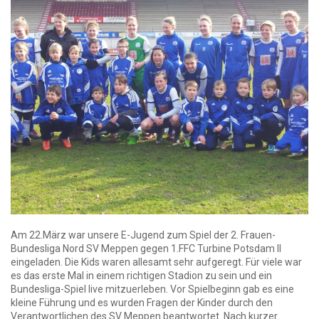
Am 22.März war unsere E-Jugend zum Spiel der 2. Frauen-
Bundesliga Nord SV Meppen gegen 1.FFC Turbine Potsdam II
eingeladen. Die Kids waren allesamt sehr aufgeregt. Für viele war
es das erste Mal in einem richtigen Stadion zu sein und ein
Bundesliga-Spiel live mitzuerleben. Vor Spielbeginn gab es eine
kleine Führung und es wurden Fragen der Kinder durch den
Verantwortlichen des SV Meppen beantwortet. Nach kurzer