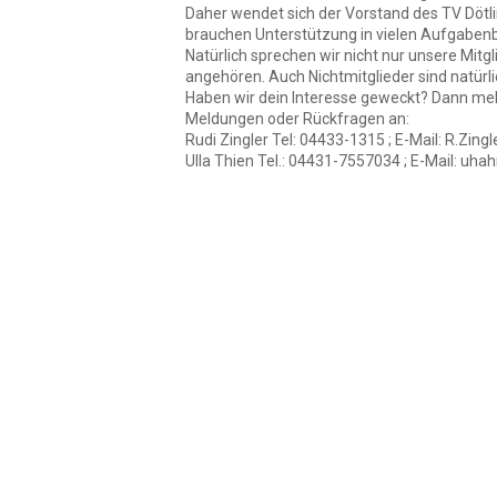
Daher wendet sich der Vorstand des TV Dötli
brauchen Unterstützung in vielen Aufgaben
Natürlich sprechen wir nicht nur unsere Mit
angehören. Auch Nichtmitglieder sind natürl
Haben wir dein Interesse geweckt? Dann meld
Meldungen oder Rückfragen an:
Rudi Zingler Tel: 04433-1315 ; E-Mail: R.Zin
Ulla Thien Tel.: 04431-7557034 ; E-Mail: uh