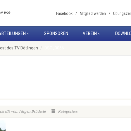
Facebook
Mitglied werden
Übungszei
ABTEILUNGEN
SPONSOREN
VEREIN
DOWNL
est des TV Dötlingen
DSC_0066
rstellt von: Jürgen Brüderle
Kategorien: