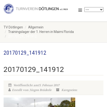
TV Dötlingen
Allgemein
Trainingslager der 1. Herren in Maimi Florida
20170129_141912
20170129_141912
20170129_141912
Veröffentlicht am15. Februar 2017
Erstellt von: Jürgen Brüderle
Kategorien: