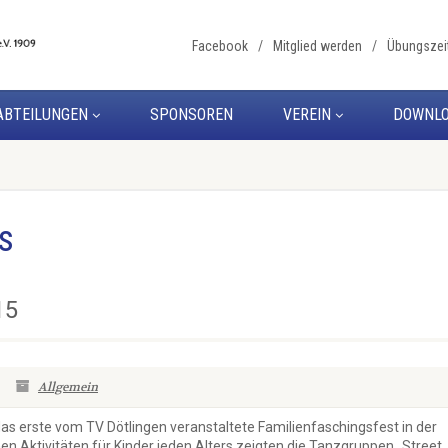
Facebook
Mitglied werden
Übungszei
ABTEILUNGEN
SPONSOREN
VEREIN
DOWNL
s
15
Allgemein
 erste vom TV Dötlingen veranstaltete Familienfaschingsfest in der
hen Aktivitäten für Kinder jeden Alters zeigten die Tanzgruppen „Street