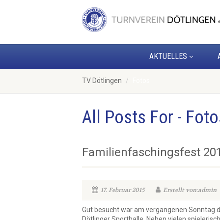
AKTUELLES
TV Dötlingen
Fotos
All Posts For - Foto
Familienfaschingsfest 20
17. Februar 2015
Erstellt von:admin
Gut besucht war am vergangenen Sonntag das
Dötlinger Sporthalle. Neben vielen spielerisc